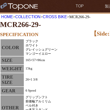
TOP
製
HOME
>
COLLECTION
>
CROSS BIKE
>MCR266-29-
MCR266-29-
【Side:
SPECIFICATION
ブラック
ホワイト
COLOR
グレイッシュグリーン
マンゴーイエロー
SIZE
165×57×96cm
WEIGHT
15kg
TIRE
26×1 3/8
SIZE
GEAR
6 Speed
グリップシフト
前後輪アルミリム
ベル付き
OTHER
一本足スタンド