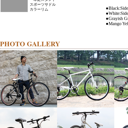
スポーツサドル
●Black:Sid
カラーリム
●White:Sid
●Grayish G
●Mango Yel
PHOTO GALLERY