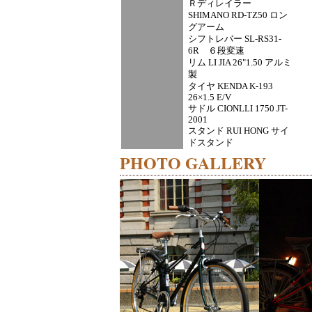
Ｒディレイラー
SHIMANO RD-TZ50 ロン
グアーム
シフトレバー SL-RS31-
6R ６段変速
リム LI JIA 26"1.50 アルミ
製
タイヤ KENDA K-193
26×1.5 E/V
サドル CIONLLI 1750 JT-
2001
スタンド RUI HONG サイ
ドスタンド
PHOTO GALLERY