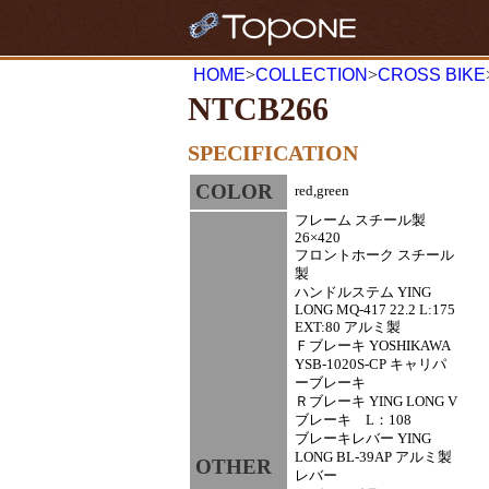
HOME
>
COLLECTION
>
CROSS BIKE
NTCB266
SPECIFICATION
COLOR
red,green
フレーム スチール製
26×420
フロントホーク スチール
製
ハンドルステム YING
LONG MQ-417 22.2 L:175
EXT:80 アルミ製
Ｆブレーキ YOSHIKAWA
YSB-1020S-CP キャリパ
ーブレーキ
Ｒブレーキ YING LONG V
ブレーキ L：108
ブレーキレバー YING
LONG BL-39AP アルミ製
OTHER
レバー