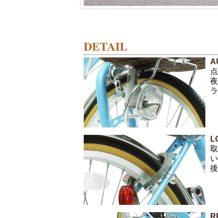
DETAIL
A
点
夜
ラ
L
取
い
後
R