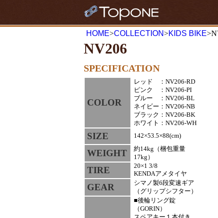
HOME
>
COLLECTION
>
KIDS BIKE
>N
NV206
SPECIFICATION
レッド ：NV206-RD
ピンク ：NV206-PI
ブルー ：NV206-BL
COLOR
ネイビー：NV206-NB
ブラック：NV206-BK
ホワイト：NV206-WH
SIZE
142×53.5×88(cm)
約14kg（梱包重量
WEIGHT
17kg）
20×1 3/8
TIRE
KENDAアメタイヤ
シマノ製6段変速ギア
GEAR
（グリップシフター）
■後輪リング錠
（GORIN）
スペアキー１本付き