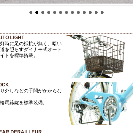
UTO LIGHT
灯時に足の抵抗が無く、暗い
道を照らすダイナモ式オート
イトを標準搭載。
OCK
り外しなどの手間がかからな
輪馬蹄錠を標準装備。
EAR DERAILLEUR