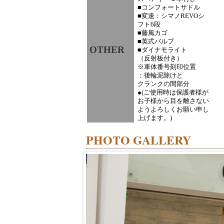
■コンフォートサドル
■変速：シマノREVOシ
フト6段
■藤風カゴ
■英式バルブ
OTHER
■ダイナモライト
（反射板付き）
※車体番号刻印位置
：後輪泥除けと
クランクの間部分
●(ご使用時は保護者様が
お子様から目を離さない
ようよろしくお願い申し
上げます。)
PHOTO GALLERY